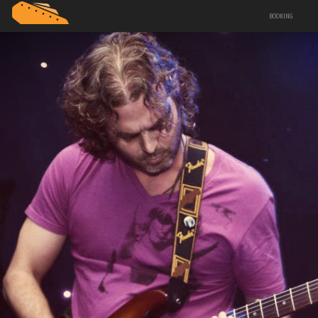
BOOKING
BIO
HOUSE MUSIC
PLANETA MERCURIO
BRANDS & ADVERTISING
CONTACTO