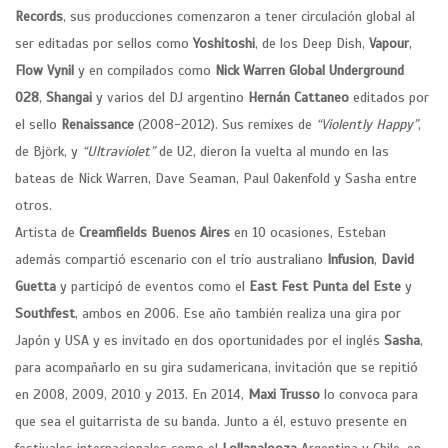
Records
, sus producciones comenzaron a tener circulación global al
ser editadas por sellos como
Yoshitoshi
, de los Deep Dish,
Vapour
,
Flow Vynil
y en compilados como
Nick Warren Global Underground
028
,
Shangai
y varios del DJ argentino
Hernán Cattaneo
editados por
el sello
Renaissance
(2008-2012). Sus remixes de
“Violently Happy”
,
de Björk, y
“Ultraviolet”
de U2, dieron la vuelta al mundo en las
bateas de Nick Warren, Dave Seaman, Paul Oakenfold y Sasha entre
otros.
Artista de
Creamfields Buenos Aires
en 10 ocasiones, Esteban
además compartió escenario con el trío australiano
Infusion
,
David
Guetta
y participó de eventos como el
East Fest Punta del Este
y
Southfest
, ambos en 2006. Ese año también realiza una gira por
Japón y USA y es invitado en dos oportunidades por el inglés
Sasha
,
para acompañarlo en su gira sudamericana, invitación que se repitió
en 2008, 2009, 2010 y 2013. En 2014,
Maxi Trusso
lo convoca para
que sea el guitarrista de su banda.
Junto a él, estuvo presente en