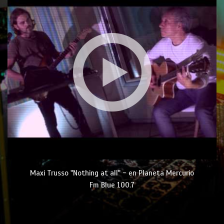
Planeta Mercurio con Catnapp - On My Way To Hell
Maxi Trusso "Nothing at all" - en Planeta Mercurio
Fm Blue 100.7