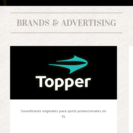
BRANDS
&
ADVERTISING
Soundtracks originales para spots promocionales en
TV.